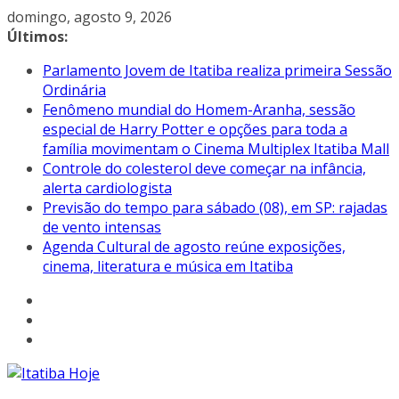
Pular
domingo, agosto 9, 2026
para
Últimos:
o
Parlamento Jovem de Itatiba realiza primeira Sessão
conteúdo
Ordinária
Fenômeno mundial do Homem-Aranha, sessão
especial de Harry Potter e opções para toda a
família movimentam o Cinema Multiplex Itatiba Mall
Controle do colesterol deve começar na infância,
alerta cardiologista
Previsão do tempo para sábado (08), em SP: rajadas
de vento intensas
Agenda Cultural de agosto reúne exposições,
cinema, literatura e música em Itatiba