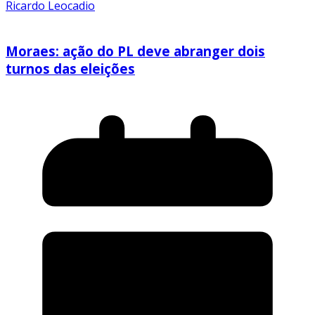
Ricardo Leocadio
Moraes: ação do PL deve abranger dois
turnos das eleições