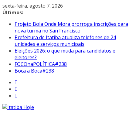
Pular
sexta-feira, agosto 7, 2026
para
Últimos:
o
Projeto Bola Onde Mora prorroga inscrições para
conteúdo
nova turma no San Francisco
Prefeitura de Itatiba atualiza telefones de 24
unidades e serviços municipais
Eleições 2026: o que muda para candidatos e
eleitores?
FOCOnaPOLÍTICA#238
Boca a Boca#238