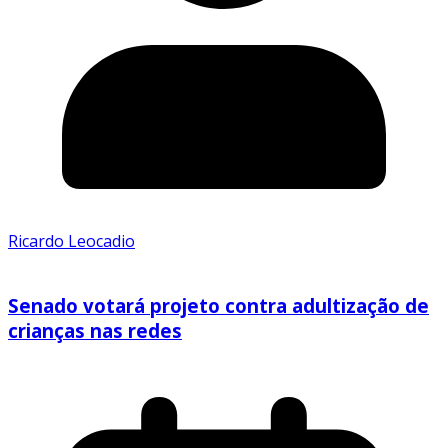
Ricardo Leocadio
Senado votará projeto contra adultização de
crianças nas redes