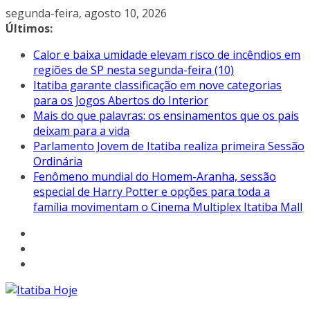
Pular
segunda-feira, agosto 10, 2026
para
Últimos:
o
Calor e baixa umidade elevam risco de incêndios em
conteúdo
regiões de SP nesta segunda-feira (10)
Itatiba garante classificação em nove categorias
para os Jogos Abertos do Interior
Mais do que palavras: os ensinamentos que os pais
deixam para a vida
Parlamento Jovem de Itatiba realiza primeira Sessão
Ordinária
Fenômeno mundial do Homem-Aranha, sessão
especial de Harry Potter e opções para toda a
família movimentam o Cinema Multiplex Itatiba Mall