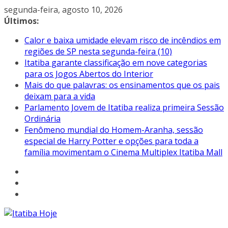
Pular
segunda-feira, agosto 10, 2026
para
Últimos:
o
Calor e baixa umidade elevam risco de incêndios em
conteúdo
regiões de SP nesta segunda-feira (10)
Itatiba garante classificação em nove categorias
para os Jogos Abertos do Interior
Mais do que palavras: os ensinamentos que os pais
deixam para a vida
Parlamento Jovem de Itatiba realiza primeira Sessão
Ordinária
Fenômeno mundial do Homem-Aranha, sessão
especial de Harry Potter e opções para toda a
família movimentam o Cinema Multiplex Itatiba Mall