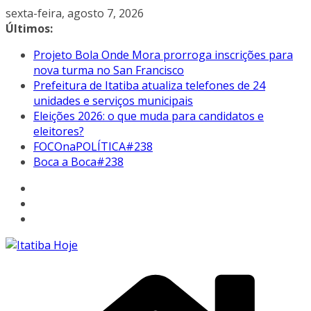
Pular
sexta-feira, agosto 7, 2026
para
Últimos:
o
Projeto Bola Onde Mora prorroga inscrições para
conteúdo
nova turma no San Francisco
Prefeitura de Itatiba atualiza telefones de 24
unidades e serviços municipais
Eleições 2026: o que muda para candidatos e
eleitores?
FOCOnaPOLÍTICA#238
Boca a Boca#238