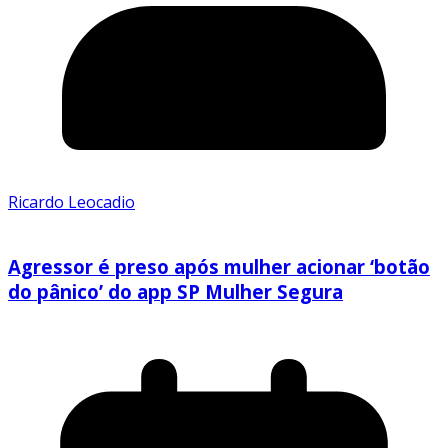
Ricardo Leocadio
Agressor é preso após mulher acionar ‘botão
do pânico’ do app SP Mulher Segura