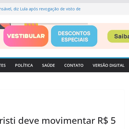
onsável, diz Lula após revogação de visto de
ouza divulga calendário do Vestibular das
 primeiro semestre de 2027
 facilitar vacinação de trabalhadores contra
ve, trens da CPTM das linhas 11, 12 e 13
lar
ão, Copom baixa taxa Selic para 14% ao ano
TES
POLÍTICA
SAÚDE
CONTATO
VERSÃO DIGITAL
risti deve movimentar R$ 5