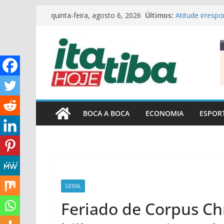
Pular
Últimos:
Atitude irresp
quinta-feira, agosto 6, 2026
para
embaixadora
Centro Paula S
o
Fatecs para o
conteúdo
Empresas devem
o sarampo
Com fim da gre
voltam a circu
Em nova reduç
BOCA A BOCA
ECONOMIA
ESPOR
GERAL
Feriado de Corpus Ch