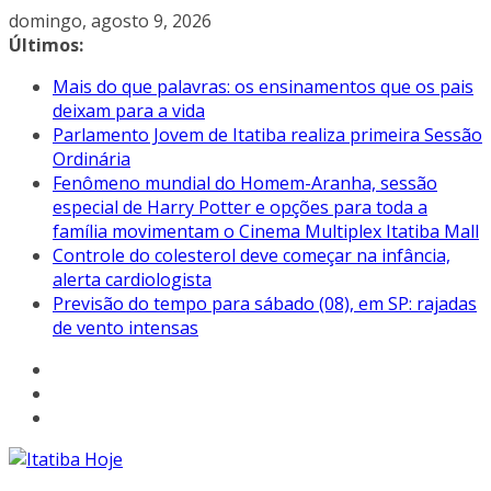
Pular
domingo, agosto 9, 2026
para
Últimos:
o
Mais do que palavras: os ensinamentos que os pais
conteúdo
deixam para a vida
Parlamento Jovem de Itatiba realiza primeira Sessão
Ordinária
Fenômeno mundial do Homem-Aranha, sessão
especial de Harry Potter e opções para toda a
família movimentam o Cinema Multiplex Itatiba Mall
Controle do colesterol deve começar na infância,
alerta cardiologista
Previsão do tempo para sábado (08), em SP: rajadas
de vento intensas