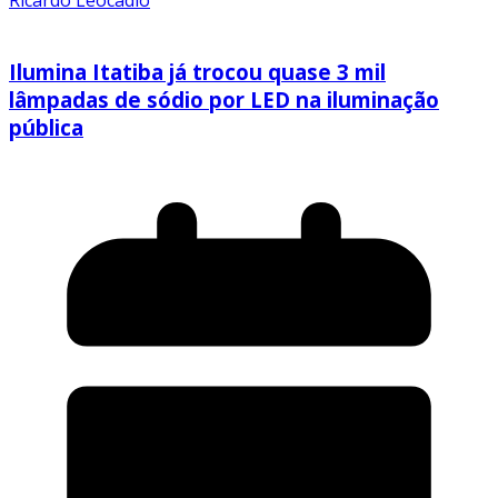
Ricardo Leocadio
Ilumina Itatiba já trocou quase 3 mil
lâmpadas de sódio por LED na iluminação
pública