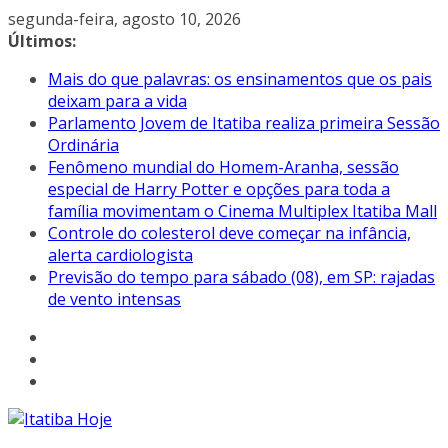
Pular
segunda-feira, agosto 10, 2026
para
Últimos:
o
Mais do que palavras: os ensinamentos que os pais
conteúdo
deixam para a vida
Parlamento Jovem de Itatiba realiza primeira Sessão
Ordinária
Fenômeno mundial do Homem-Aranha, sessão
especial de Harry Potter e opções para toda a
família movimentam o Cinema Multiplex Itatiba Mall
Controle do colesterol deve começar na infância,
alerta cardiologista
Previsão do tempo para sábado (08), em SP: rajadas
de vento intensas