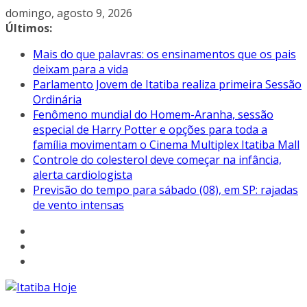
Pular
domingo, agosto 9, 2026
para
Últimos:
o
Mais do que palavras: os ensinamentos que os pais
conteúdo
deixam para a vida
Parlamento Jovem de Itatiba realiza primeira Sessão
Ordinária
Fenômeno mundial do Homem-Aranha, sessão
especial de Harry Potter e opções para toda a
família movimentam o Cinema Multiplex Itatiba Mall
Controle do colesterol deve começar na infância,
alerta cardiologista
Previsão do tempo para sábado (08), em SP: rajadas
de vento intensas