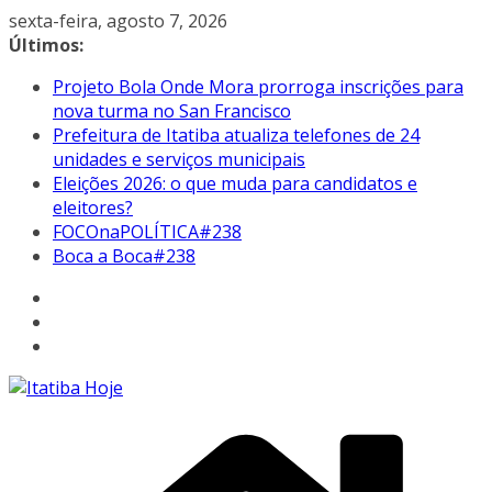
Pular
sexta-feira, agosto 7, 2026
para
Últimos:
o
Projeto Bola Onde Mora prorroga inscrições para
conteúdo
nova turma no San Francisco
Prefeitura de Itatiba atualiza telefones de 24
unidades e serviços municipais
Eleições 2026: o que muda para candidatos e
eleitores?
FOCOnaPOLÍTICA#238
Boca a Boca#238