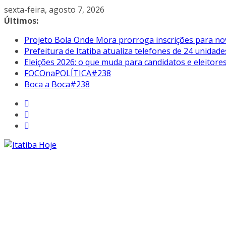
Pular
sexta-feira, agosto 7, 2026
para
Últimos:
o
Projeto Bola Onde Mora prorroga inscrições para no
conteúdo
Prefeitura de Itatiba atualiza telefones de 24 unidade
Eleições 2026: o que muda para candidatos e eleitore
FOCOnaPOLÍTICA#238
Boca a Boca#238