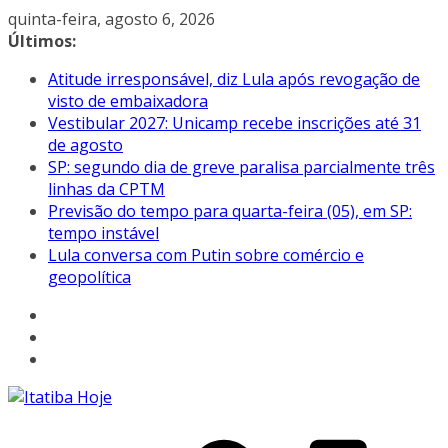
Pular
quinta-feira, agosto 6, 2026
para
Últimos:
o
Atitude irresponsável, diz Lula após revogação de
conteúdo
visto de embaixadora
Vestibular 2027: Unicamp recebe inscrições até 31
de agosto
SP: segundo dia de greve paralisa parcialmente três
linhas da CPTM
Previsão do tempo para quarta-feira (05), em SP:
tempo instável
Lula conversa com Putin sobre comércio e
geopolítica