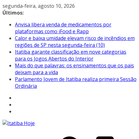
Pular
segunda-feira, agosto 10, 2026
para
Últimos:
o
Anvisa libera venda de medicamentos por
conteúdo
plataformas como iFood e Rapp
Calor e baixa umidade elevam risco de incêndios em
regiões de SP nesta segunda-feira (10)
Itatiba garante classificação em nove categorias
para os Jogos Abertos do Interior
Mais do que palavras: os ensinamentos que os pais
deixam para a vida
Parlamento Jovem de Itatiba realiza primeira Sessão
Ordinária