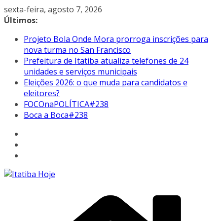
Pular
sexta-feira, agosto 7, 2026
para
Últimos:
o
Projeto Bola Onde Mora prorroga inscrições para
conteúdo
nova turma no San Francisco
Prefeitura de Itatiba atualiza telefones de 24
unidades e serviços municipais
Eleições 2026: o que muda para candidatos e
eleitores?
FOCOnaPOLÍTICA#238
Boca a Boca#238