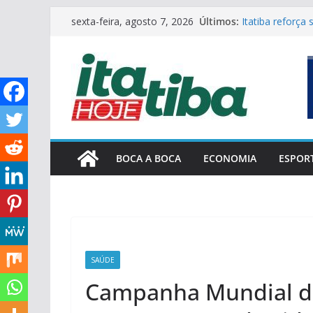
Pular
Últimos:
Itatiba reforça
sexta-feira, agosto 7, 2026
para
no primeiro se
Eleições 2026: 
o
FOCOnaPOLÍTI
conteúdo
Boca a Boca#2
Polícia Federal
Voepass
BOCA A BOCA
ECONOMIA
ESPOR
SAÚDE
Campanha Mundial 