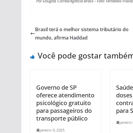
Por Douglas Corrêa/Agência Brasil – Foto: Fernando Frazã
Brasil terá o melhor sistema tributário do
mundo, afirma Haddad
Você pode gostar també
Governo de SP
Saúde
oferece atendimento
doses
psicológico gratuito
contr
para passageiros do
para 
transporte público
janeiro 
janeiro 9, 2025