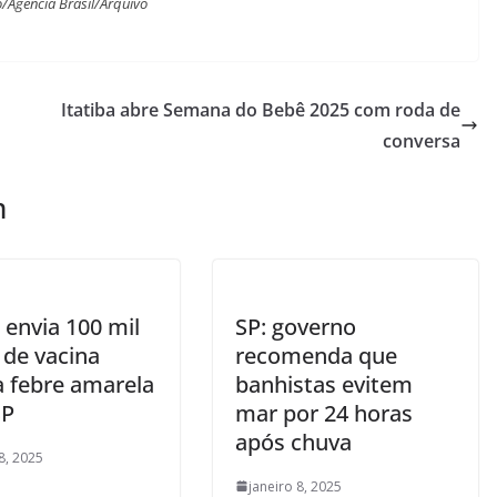
o/Agência Brasil/Arquivo
Itatiba abre Semana do Bebê 2025 com roda de
conversa
m
 envia 100 mil
SP: governo
 de vacina
recomenda que
a febre amarela
banhistas evitem
SP
mar por 24 horas
após chuva
8, 2025
janeiro 8, 2025