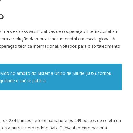
o
 mais expressivas iniciativas de cooperação internacional em
a para a redução da mortalidade neonatal em escala global. A
eração técnica internacional, voltados para o fortalecimento
lvido no âmbito do Sistema Único de Saúde (SUS), tornou-
quidade e saúde pública.
4, os 234 bancos de leite humano e os 249 postos de coleta da
tos a nutrizes em todo o país. O levantamento nacional