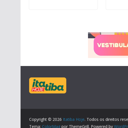
Copyright © 2026
Itatiba Hoje
. Todos os direitos res
Tema:
ColorMag
por ThemeGrill. Powered by
WordPr