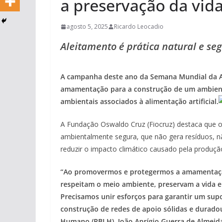
a preservação da vid
agosto 5, 2025
Ricardo Leocadio
Aleitamento é prática natural e se
A campanha deste ano da Semana Mundial da 
amamentação para a construção de um ambient
ambientais associados à alimentação artificial.
A Fundação Oswaldo Cruz (Fiocruz) destaca que o 
ambientalmente segura, que não gera resíduos, nã
reduzir o impacto climático causado pela produção
“Ao promovermos e protegermos a amamentaçã
respeitam o meio ambiente, preservam a vida e
Precisamos unir esforços para garantir um sup
construção de redes de apoio sólidas e durado
Humano (RBLH), João Aprígio Guerra de Almeid