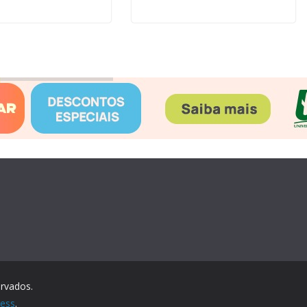
ervados.
ess
.