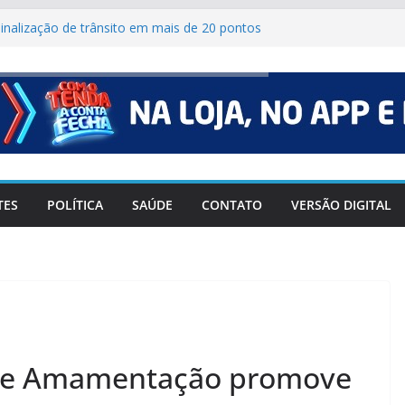
 sinalização de trânsito em mais de 20 pontos
mestre
o que muda para candidatos e eleitores?
CA#238
38
 indicia 16 pessoas por queda de avião da
TES
POLÍTICA
SAÚDE
CONTATO
VERSÃO DIGITAL
de Amamentação promove