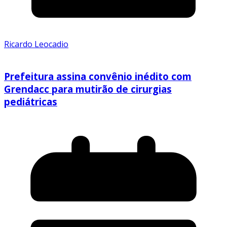
Ricardo Leocadio
Prefeitura assina convênio inédito com
Grendacc para mutirão de cirurgias
pediátricas