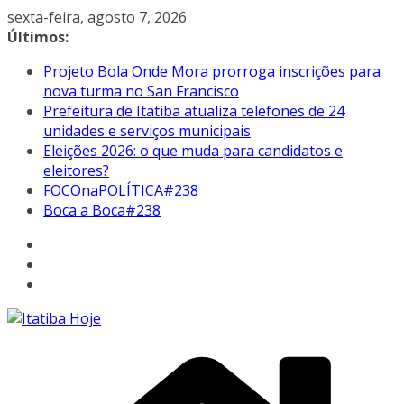
Pular
sexta-feira, agosto 7, 2026
para
Últimos:
o
Projeto Bola Onde Mora prorroga inscrições para
conteúdo
nova turma no San Francisco
Prefeitura de Itatiba atualiza telefones de 24
unidades e serviços municipais
Eleições 2026: o que muda para candidatos e
eleitores?
FOCOnaPOLÍTICA#238
Boca a Boca#238