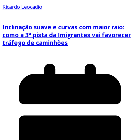
Ricardo Leocadio
Inclinação suave e curvas com maior raio:
como a 3ª pista da Imigrantes vai favorecer
tráfego de caminhões