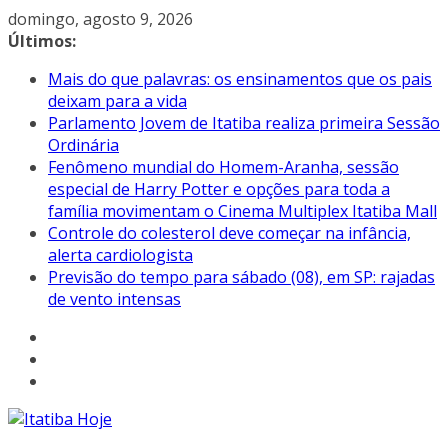
Pular
domingo, agosto 9, 2026
para
Últimos:
o
Mais do que palavras: os ensinamentos que os pais
conteúdo
deixam para a vida
Parlamento Jovem de Itatiba realiza primeira Sessão
Ordinária
Fenômeno mundial do Homem-Aranha, sessão
especial de Harry Potter e opções para toda a
família movimentam o Cinema Multiplex Itatiba Mall
Controle do colesterol deve começar na infância,
alerta cardiologista
Previsão do tempo para sábado (08), em SP: rajadas
de vento intensas