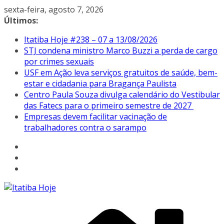
Pular
sexta-feira, agosto 7, 2026
para
Últimos:
o
Itatiba Hoje #238 – 07 a 13/08/2026
conteúdo
STJ condena ministro Marco Buzzi a perda de cargo
por crimes sexuais
USF em Ação leva serviços gratuitos de saúde, bem-
estar e cidadania para Bragança Paulista
Centro Paula Souza divulga calendário do Vestibular
das Fatecs para o primeiro semestre de 2027
Empresas devem facilitar vacinação de
trabalhadores contra o sarampo