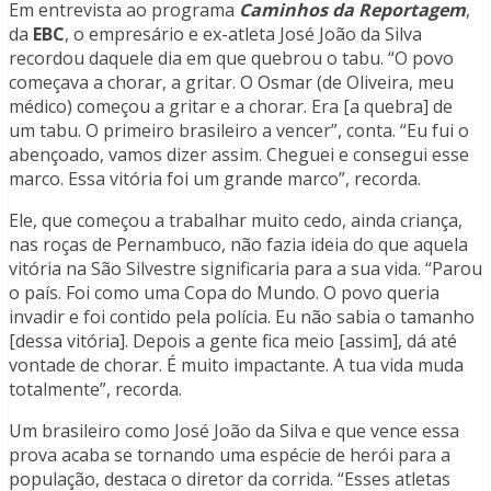
Em entrevista ao programa
Caminhos da Reportagem
,
da
EBC
, o empresário e ex-atleta José João da Silva
recordou daquele dia em que quebrou o tabu. “O povo
começava a chorar, a gritar. O Osmar (de Oliveira, meu
médico) começou a gritar e a chorar. Era [a quebra] de
um tabu. O primeiro brasileiro a vencer”, conta. “Eu fui o
abençoado, vamos dizer assim. Cheguei e consegui esse
marco. Essa vitória foi um grande marco”, recorda.
Ele, que começou a trabalhar muito cedo, ainda criança,
nas roças de Pernambuco, não fazia ideia do que aquela
vitória na São Silvestre significaria para a sua vida. “Parou
o país. Foi como uma Copa do Mundo. O povo queria
invadir e foi contido pela polícia. Eu não sabia o tamanho
[dessa vitória]. Depois a gente fica meio [assim], dá até
vontade de chorar. É muito impactante. A tua vida muda
totalmente”, recorda.
Um brasileiro como José João da Silva e que vence essa
prova acaba se tornando uma espécie de herói para a
população, destaca o diretor da corrida. “Esses atletas