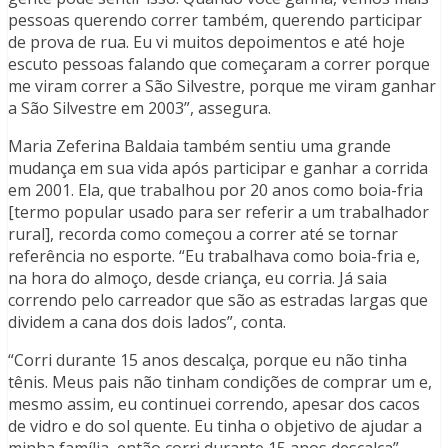
pessoas querendo correr também, querendo participar
de prova de rua. Eu vi muitos depoimentos e até hoje
escuto pessoas falando que começaram a correr porque
me viram correr a São Silvestre, porque me viram ganhar
a São Silvestre em 2003”, assegura.
Maria Zeferina Baldaia também sentiu uma grande
mudança em sua vida após participar e ganhar a corrida
em 2001. Ela, que trabalhou por 20 anos como boia-fria
[termo popular usado para ser referir a um trabalhador
rural], recorda como começou a correr até se tornar
referência no esporte. “Eu trabalhava como boia-fria e,
na hora do almoço, desde criança, eu corria. Já saia
correndo pelo carreador que são as estradas largas que
dividem a cana dos dois lados”, conta.
“Corri durante 15 anos descalça, porque eu não tinha
tênis. Meus pais não tinham condições de comprar um e,
mesmo assim, eu continuei correndo, apesar dos cacos
de vidro e do sol quente. Eu tinha o objetivo de ajudar a
minha família, então corri durante 15 anos descalça”,