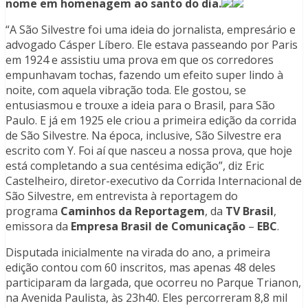
nome em homenagem ao santo do dia.
“A São Silvestre foi uma ideia do jornalista, empresário e
advogado Cásper Líbero. Ele estava passeando por Paris
em 1924 e assistiu uma prova em que os corredores
empunhavam tochas, fazendo um efeito super lindo à
noite, com aquela vibração toda. Ele gostou, se
entusiasmou e trouxe a ideia para o Brasil, para São
Paulo. E já em 1925 ele criou a primeira edição da corrida
de São Silvestre. Na época, inclusive, São Silvestre era
escrito com Y. Foi aí que nasceu a nossa prova, que hoje
está completando a sua centésima edição”, diz Eric
Castelheiro, diretor-executivo da Corrida Internacional de
São Silvestre, em entrevista à reportagem do
programa
Caminhos da Reportagem
, da
TV Brasil
,
emissora da
Empresa Brasil de Comunicação
–
EBC
.
Disputada inicialmente na virada do ano, a primeira
edição contou com 60 inscritos, mas apenas 48 deles
participaram da largada, que ocorreu no Parque Trianon,
na Avenida Paulista, às 23h40. Eles percorreram 8,8 mil