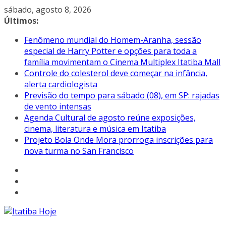
Pular
sábado, agosto 8, 2026
para
Últimos:
o
Fenômeno mundial do Homem-Aranha, sessão
conteúdo
especial de Harry Potter e opções para toda a
família movimentam o Cinema Multiplex Itatiba Mall
Controle do colesterol deve começar na infância,
alerta cardiologista
Previsão do tempo para sábado (08), em SP: rajadas
de vento intensas
Agenda Cultural de agosto reúne exposições,
cinema, literatura e música em Itatiba
Projeto Bola Onde Mora prorroga inscrições para
nova turma no San Francisco