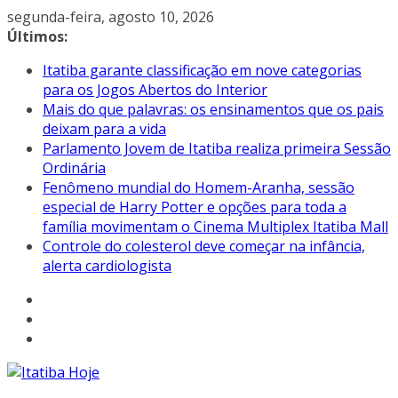
Pular
segunda-feira, agosto 10, 2026
para
Últimos:
o
Itatiba garante classificação em nove categorias
conteúdo
para os Jogos Abertos do Interior
Mais do que palavras: os ensinamentos que os pais
deixam para a vida
Parlamento Jovem de Itatiba realiza primeira Sessão
Ordinária
Fenômeno mundial do Homem-Aranha, sessão
especial de Harry Potter e opções para toda a
família movimentam o Cinema Multiplex Itatiba Mall
Controle do colesterol deve começar na infância,
alerta cardiologista