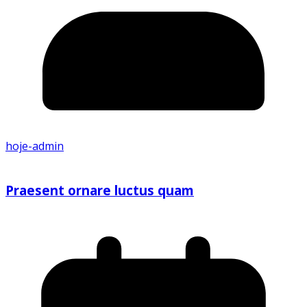
hoje-admin
Praesent ornare luctus quam