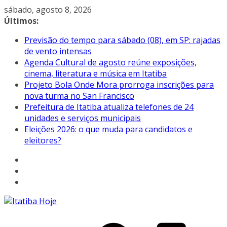
Pular
sábado, agosto 8, 2026
para
Últimos:
o
Previsão do tempo para sábado (08), em SP: rajadas
conteúdo
de vento intensas
Agenda Cultural de agosto reúne exposições,
cinema, literatura e música em Itatiba
Projeto Bola Onde Mora prorroga inscrições para
nova turma no San Francisco
Prefeitura de Itatiba atualiza telefones de 24
unidades e serviços municipais
Eleições 2026: o que muda para candidatos e
eleitores?