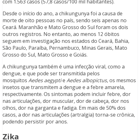
com 1.563 casos (57,8 casos/100 mil habitantes).
Desde o início do ano, a chikungunya foi a causa de
morte de oito pessoas no país, sendo seis apenas no
Ceará. Maranhão e Mato Grosso do Sul foram os dois
outros registros. No entanto, ao menos 12 óbitos
seguem em investigação nos estados do Ceará, Bahia,
São Paulo, Paraíba, Pernambuco, Minas Gerais, Mato
Grosso do Sul, Mato Grosso e Goiás.
A chikungunya também é uma infecção viral, como a
dengue, e que pode ser transmitida pelos
mosquitos
Aedes aegypti
e
Aedes albopictus
, os mesmos
insetos que transmitem a dengue e a febre amarela,
respectivamente. Os sintomas podem incluir febre, dor
nas articulações, dor muscular, dor de cabeça, dor nos
olhos, dor na garganta e fadiga. Em mais de 50% dos
casos, a dor nas articulações (artralgia) torna-se crônica,
podendo persistir por anos.
Zika