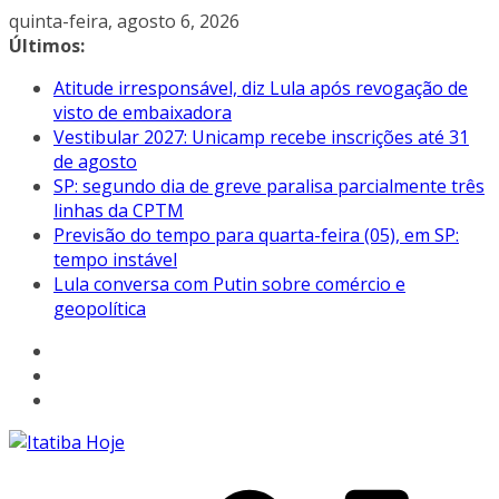
Pular
quinta-feira, agosto 6, 2026
para
Últimos:
o
Atitude irresponsável, diz Lula após revogação de
conteúdo
visto de embaixadora
Vestibular 2027: Unicamp recebe inscrições até 31
de agosto
SP: segundo dia de greve paralisa parcialmente três
linhas da CPTM
Previsão do tempo para quarta-feira (05), em SP:
tempo instável
Lula conversa com Putin sobre comércio e
geopolítica