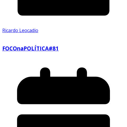
Ricardo Leocadio
FOCOnaPOLÍTICA#81