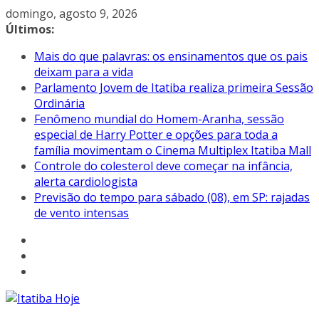
Pular
domingo, agosto 9, 2026
para
Últimos:
o
Mais do que palavras: os ensinamentos que os pais
conteúdo
deixam para a vida
Parlamento Jovem de Itatiba realiza primeira Sessão
Ordinária
Fenômeno mundial do Homem-Aranha, sessão
especial de Harry Potter e opções para toda a
família movimentam o Cinema Multiplex Itatiba Mall
Controle do colesterol deve começar na infância,
alerta cardiologista
Previsão do tempo para sábado (08), em SP: rajadas
de vento intensas