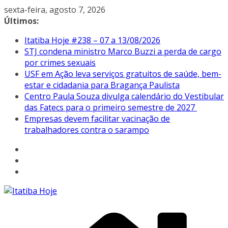
Pular
sexta-feira, agosto 7, 2026
para
Últimos:
o
Itatiba Hoje #238 – 07 a 13/08/2026
conteúdo
STJ condena ministro Marco Buzzi a perda de cargo
por crimes sexuais
USF em Ação leva serviços gratuitos de saúde, bem-
estar e cidadania para Bragança Paulista
Centro Paula Souza divulga calendário do Vestibular
das Fatecs para o primeiro semestre de 2027
Empresas devem facilitar vacinação de
trabalhadores contra o sarampo