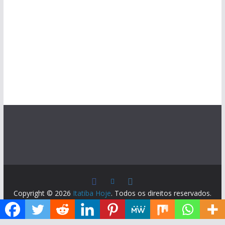
Copyright © 2026
Itatiba Hoje
. Todos os direitos reservados.
Tema:
ColorMag
por ThemeGrill. Powered by
WordPress
.