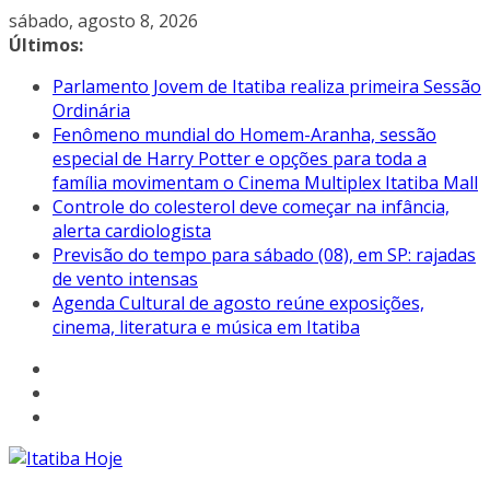
Pular
sábado, agosto 8, 2026
para
Últimos:
o
Parlamento Jovem de Itatiba realiza primeira Sessão
conteúdo
Ordinária
Fenômeno mundial do Homem-Aranha, sessão
especial de Harry Potter e opções para toda a
família movimentam o Cinema Multiplex Itatiba Mall
Controle do colesterol deve começar na infância,
alerta cardiologista
Previsão do tempo para sábado (08), em SP: rajadas
de vento intensas
Agenda Cultural de agosto reúne exposições,
cinema, literatura e música em Itatiba