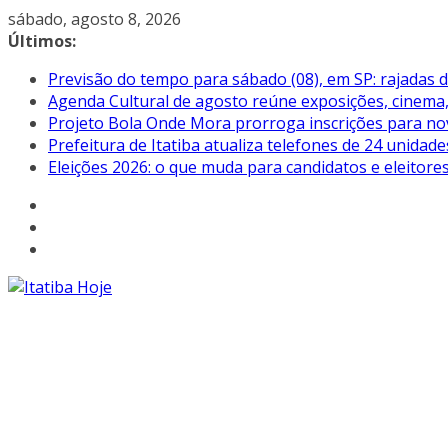
Pular
sábado, agosto 8, 2026
para
Últimos:
o
Previsão do tempo para sábado (08), em SP: rajadas 
conteúdo
Agenda Cultural de agosto reúne exposições, cinema, 
Projeto Bola Onde Mora prorroga inscrições para no
Prefeitura de Itatiba atualiza telefones de 24 unidade
Eleições 2026: o que muda para candidatos e eleitore