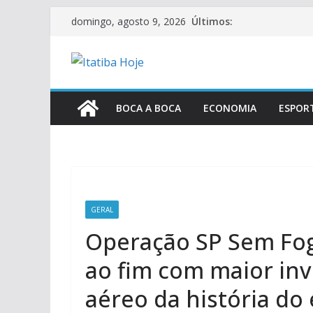
Pular
Últimos:
domingo, agosto 9, 2026
para
o
conteúdo
BOCA A BOCA
ECONOMIA
ESPOR
GERAL
Operação SP Sem Fog
ao fim com maior in
aéreo da história do