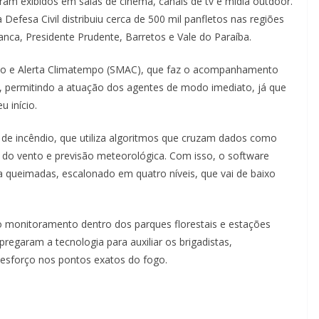
am exibidos em salas de cinema, canais de tv e mídia outdoor.
 Defesa Civil distribuiu cerca de 500 mil panfletos nas regiões
anca, Presidente Prudente, Barretos e Vale do Paraíba.
ento e Alerta Climatempo (SMAC), que faz o acompanhamento
, permitindo a atuação dos agentes de modo imediato, já que
u início.
 de incêndio, que utiliza algoritmos que cruzam dados como
 do vento e previsão meteorológica. Com isso, o software
 queimadas, escalonado em quatro níveis, que vai de baixo
 monitoramento dentro dos parques florestais e estações
regaram a tecnologia para auxiliar os brigadistas,
o esforço nos pontos exatos do fogo.