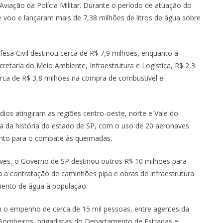
viação da Polícia Militar. Durante o período de atuação do
e voo e lançaram mais de 7,38 milhões de litros de água sobre
fesa Civil destinou cerca de R$ 7,9 milhões, enquanto a
cretaria do Meio Ambiente, Infraestrutura e Logística, R$ 2,3
ca de R$ 3,8 milhões na compra de combustível e
ios atingiram as regiões centro-oeste, norte e Vale do
a da história do estado de SP, com o uso de 20 aeronaves
to para o combate às queimadas.
aves, o Governo de SP destinou outros R$ 10 milhões para
 a contratação de caminhões pipa e obras de infraestrutura
mento de água à população.
o empenho de cerca de 15 mil pessoas, entre agentes da
 Bombeiros, brigadistas do Departamento de Estradas e