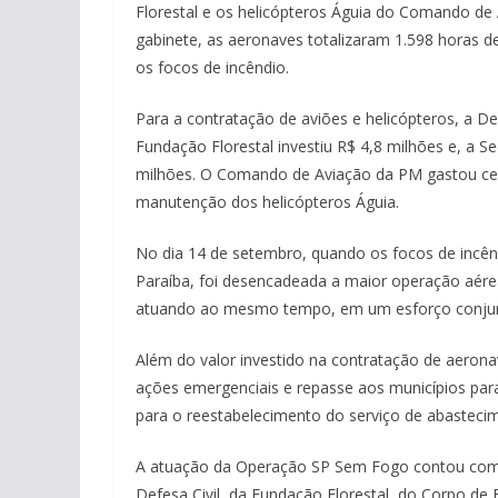
Florestal e os helicópteros Águia do Comando de A
gabinete, as aeronaves totalizaram 1.598 horas d
os focos de incêndio.
Para a contratação de aviões e helicópteros, a De
Fundação Florestal investiu R$ 4,8 milhões e, a Se
milhões. O Comando de Aviação da PM gastou cer
manutenção dos helicópteros Águia.
No dia 14 de setembro, quando os focos de incênd
Paraíba, foi desencadeada a maior operação aére
atuando ao mesmo tempo, em um esforço conjun
Além do valor investido na contratação de aeron
ações emergenciais e repasse aos municípios para
para o reestabelecimento do serviço de abasteci
A atuação da Operação SP Sem Fogo contou com 
Defesa Civil, da Fundação Florestal, do Corpo de