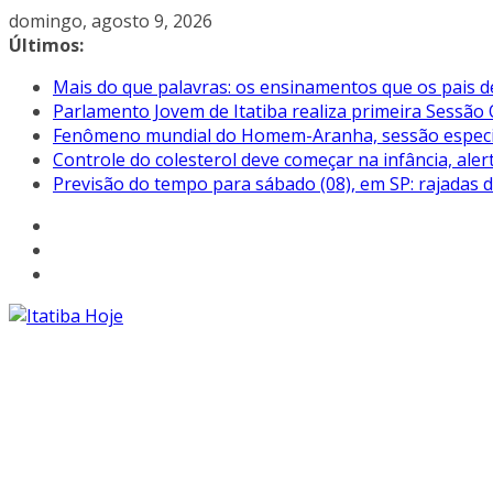
Pular
domingo, agosto 9, 2026
para
Últimos:
o
Mais do que palavras: os ensinamentos que os pais d
conteúdo
Parlamento Jovem de Itatiba realiza primeira Sessão 
Fenômeno mundial do Homem-Aranha, sessão especial 
Controle do colesterol deve começar na infância, aler
Previsão do tempo para sábado (08), em SP: rajadas 