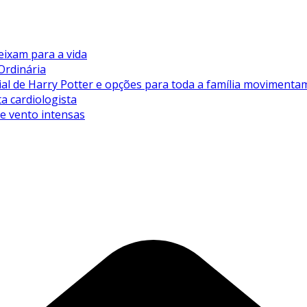
eixam para a vida
Ordinária
de Harry Potter e opções para toda a família movimentam 
ta cardiologista
de vento intensas