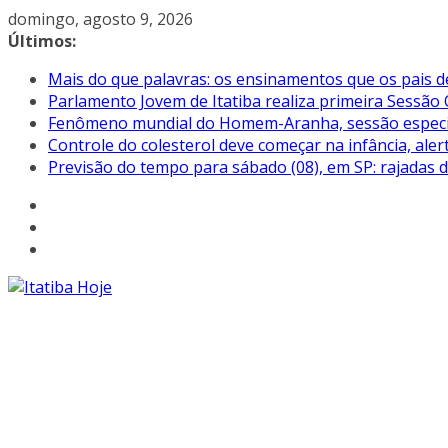
Pular
domingo, agosto 9, 2026
para
Últimos:
o
Mais do que palavras: os ensinamentos que os pais d
conteúdo
Parlamento Jovem de Itatiba realiza primeira Sessão 
Fenômeno mundial do Homem-Aranha, sessão especial 
Controle do colesterol deve começar na infância, aler
Previsão do tempo para sábado (08), em SP: rajadas 