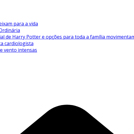
eixam para a vida
Ordinária
de Harry Potter e opções para toda a família movimentam 
ta cardiologista
de vento intensas