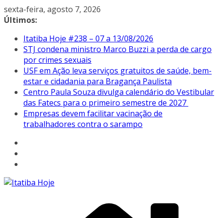
Pular
sexta-feira, agosto 7, 2026
para
Últimos:
o
Itatiba Hoje #238 – 07 a 13/08/2026
conteúdo
STJ condena ministro Marco Buzzi a perda de cargo
por crimes sexuais
USF em Ação leva serviços gratuitos de saúde, bem-
estar e cidadania para Bragança Paulista
Centro Paula Souza divulga calendário do Vestibular
das Fatecs para o primeiro semestre de 2027
Empresas devem facilitar vacinação de
trabalhadores contra o sarampo