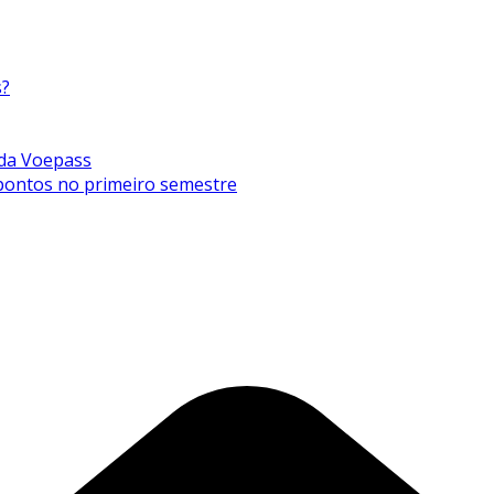
s?
 da Voepass
0 pontos no primeiro semestre