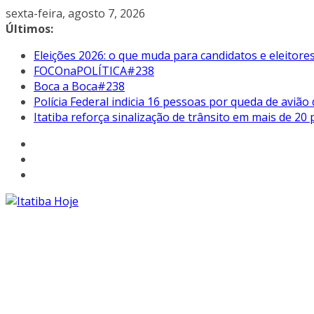
Pular
sexta-feira, agosto 7, 2026
para
Últimos:
o
Eleições 2026: o que muda para candidatos e eleitore
conteúdo
FOCOnaPOLÍTICA#238
Boca a Boca#238
Polícia Federal indicia 16 pessoas por queda de avião
Itatiba reforça sinalização de trânsito em mais de 2