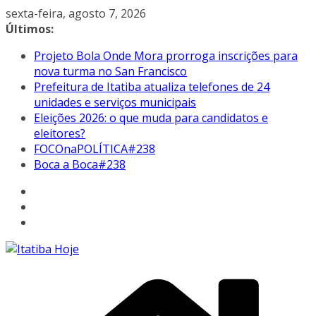
Pular
sexta-feira, agosto 7, 2026
para
Últimos:
o
Projeto Bola Onde Mora prorroga inscrições para
conteúdo
nova turma no San Francisco
Prefeitura de Itatiba atualiza telefones de 24
unidades e serviços municipais
Eleições 2026: o que muda para candidatos e
eleitores?
FOCOnaPOLÍTICA#238
Boca a Boca#238